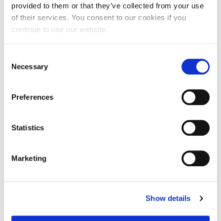
provided to them or that they’ve collected from your use
of their services. You consent to our cookies if you
continue to use our website.
Consent
Necessary
Selection
Preferences
Planinarenje na Mosor -
hodočašće na Kapelicu
Statistics
hrvatskih mučenika
Marketing
Planina Mosor dijeli srednjodalmatinsku obalu od
zaleđa, a sjeverne padine planine Mosor većim
dijelom se nalaze na području općine Dugopolje.
Show details
Planina se nekoć koristila za ispašu stoke i sječu
drva, a danas koristi za sport, rekreaciju i lov.