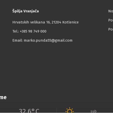
Špilja Vranjača
No
Po
Hrvatskih velikana 16, 21204 Kotlenice
Po
Tel.:
+385 98 749 000
Email:
marko.punda55@gmail.com
eme
32,6°C
sub