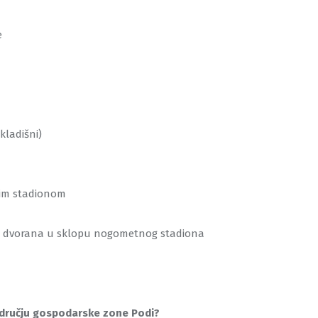
e
skladišni)
nim stadionom
a) dvorana u sklopu nogometnog stadiona
području gospodarske zone Podi?