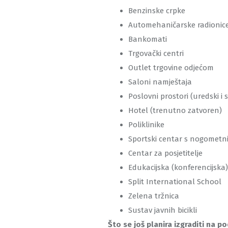
Benzinske crpke
Automehaničarske radionic
Bankomati
Trgovački centri
Outlet trgovine odjećom
Saloni namještaja
Poslovni prostori (uredski i 
Hotel (trenutno zatvoren)
Poliklinike
Sportski centar s nogomet
Centar za posjetitelje
Edukacijska (konferencijsk
Split International School
Zelena tržnica
Sustav javnih bicikli
Što se još planira izgraditi na 