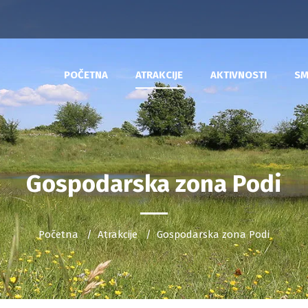
POČETNA
ATRAKCIJE
AKTIVNOSTI
SM
Gospodarska zona Podi
Početna
Atrakcije
Gospodarska zona Podi