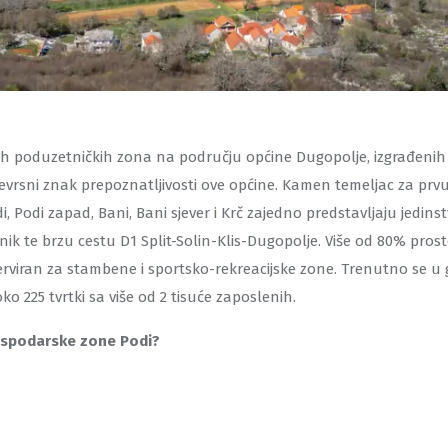
nih poduzetničkih zona na području općine Dugopolje, izgrađenih
evrsni znak prepoznatljivosti ove općine. Kamen temeljac za prv
, Podi zapad, Bani, Bani sjever i Krč zajedno predstavljaju jedin
ik te brzu cestu D1 Split-Solin-Klis-Dugopolje. Više od 80% prost
erviran za stambene i sportsko-rekreacijske zone. Trenutno se 
o 225 tvrtki sa više od 2 tisuće zaposlenih.
gospodarske zone Podi?