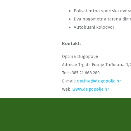
Polivalentna sportska dvoran
Dva nogometna terena dimenz
Autobusni kolodvor
Kontakt:
Općina Dugopolje
Adresa: Trg dr. Franje Tuđmana 1,
Tel: +385 21 668 280
E-mail:
opcina@dugopolje.hr
Web:
www.dugopolje.hr