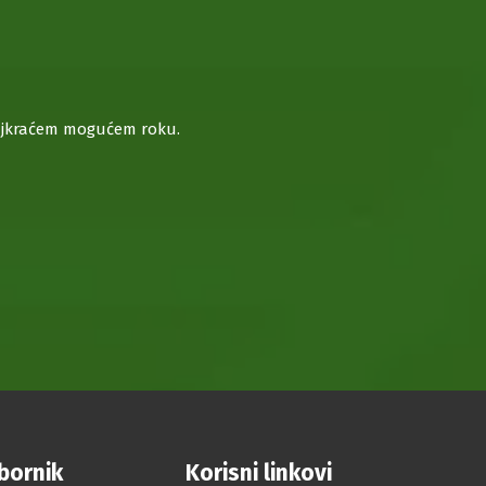
 najkraćem mogućem roku.
zbornik
Korisni linkovi