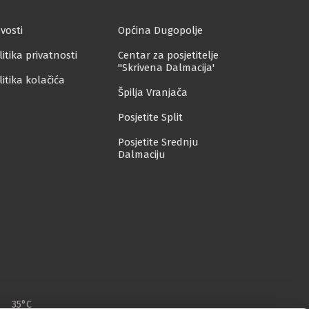
vosti
Općina Dugopolje
litika privatnosti
Centar za posjetitelje
''Skrivena Dalmacija'
litika kolačića
Špilja Vranjača
Posjetite Split
Posjetite Srednju
Dalmaciju
35°C