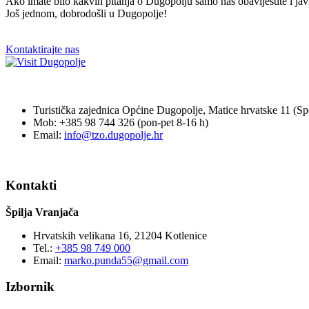
Ako imate bilo kakvih pitanja o Dugopolju samo nas obavijestite i 
Još jednom, dobrodošli u Dugopolje!
Kontaktirajte nas
Turistička zajednica Općine Dugopolje, Matice hrvatske 11 (Spo
Mob: +385 98 744 326 (pon-pet 8-16 h)
Email:
info@tzo.dugopolje.hr
Kontakti
Špilja Vranjača
Hrvatskih velikana 16, 21204 Kotlenice
Tel.:
+385 98 749 000
Email:
marko.punda55@gmail.com
Izbornik