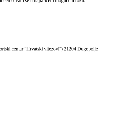
javit ćemo Vam se u najkraćem mogućem roku.
rtski centar ''Hrvatski vitezovi'') 21204 Dugopolje