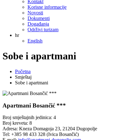
Kontakt
Korisne informacije
Novosti
Dokumenti
Događanja
Održivi turizam
hr
English
Sobe i apartmani
Početna
Smještaj
Sobe i apartmani
Apartmani Bosančić ***
Broj smještajnih jedinica: 4
Broj kreveta: 8
Adresa: Kneza Domagoja 23, 21204 Dugopolje
Tel: +385 98 433 328 (Ivica Bosančić)
E-mail:
info@apartmani-dugopolje.com