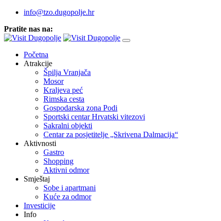
info@tzo.dugopolje.hr
Pratite nas na:
Početna
Atrakcije
Špilja Vranjača
Mosor
Kraljeva peć
Rimska cesta
Gospodarska zona Podi
Sportski centar Hrvatski vitezovi
Sakralni objekti
Centar za posjetitelje „Skrivena Dalmacija“
Aktivnosti
Gastro
Shopping
Aktivni odmor
Smještaj
Sobe i apartmani
Kuće za odmor
Investicije
Info