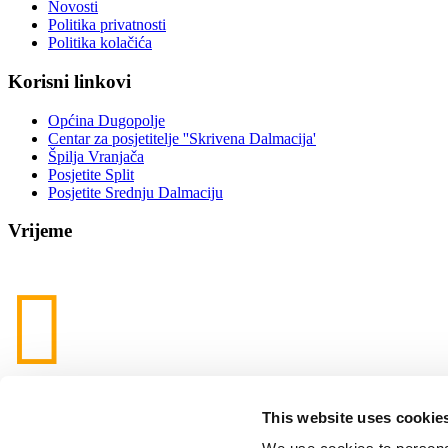
Novosti
Politika privatnosti
Politika kolačića
Korisni linkovi
Općina Dugopolje
Centar za posjetitelje ''Skrivena Dalmacija'
Špilja Vranjača
Posjetite Split
Posjetite Srednju Dalmaciju
Vrijeme
This website uses cookie