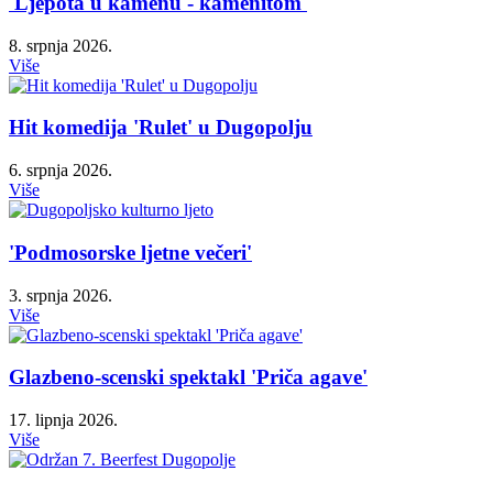
'Ljepota u kamenu - kamenitom'
8. srpnja 2026.
Više
Hit komedija 'Rulet' u Dugopolju
6. srpnja 2026.
Više
'Podmosorske ljetne večeri'
3. srpnja 2026.
Više
Glazbeno-scenski spektakl 'Priča agave'
17. lipnja 2026.
Više