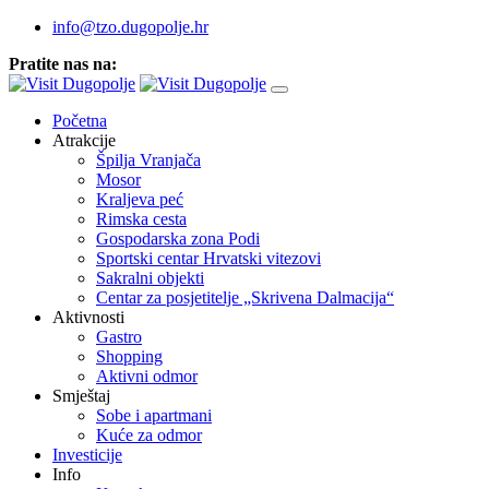
info@tzo.dugopolje.hr
Pratite nas na:
Početna
Atrakcije
Špilja Vranjača
Mosor
Kraljeva peć
Rimska cesta
Gospodarska zona Podi
Sportski centar Hrvatski vitezovi
Sakralni objekti
Centar za posjetitelje „Skrivena Dalmacija“
Aktivnosti
Gastro
Shopping
Aktivni odmor
Smještaj
Sobe i apartmani
Kuće za odmor
Investicije
Info