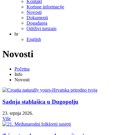
Kontakt
Korisne informacije
Novosti
Dokumenti
Događanja
Održivi turizam
hr
English
Novosti
Početna
Info
Novosti
Sadnja stablašica u Dugopolju
23. srpnja 2026.
Više