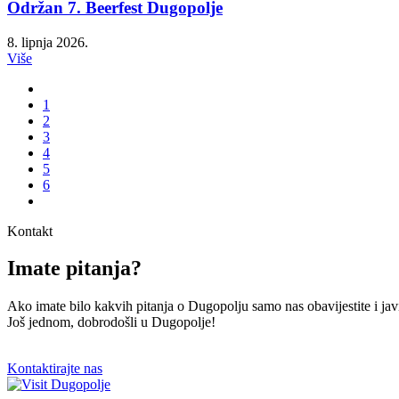
Održan 7. Beerfest Dugopolje
8. lipnja 2026.
Više
1
2
3
4
5
6
Kontakt
Imate pitanja?
Ako imate bilo kakvih pitanja o Dugopolju samo nas obavijestite i 
Još jednom, dobrodošli u Dugopolje!
Kontaktirajte nas