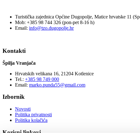
Turistička zajednica Općine Dugopolje, Matice hrvatske 11 (Spo
Mob: +385 98 744 326 (pon-pet 8-16 h)
Email:
info@tzo.dugopolje.hr
Kontakti
Špilja Vranjača
Hrvatskih velikana 16, 21204 Kotlenice
Tel.:
+385 98 749 000
Email:
marko.punda55@gmail.com
Izbornik
Novosti
Politika privatnosti
Politika kolačića
Korisni linkovi