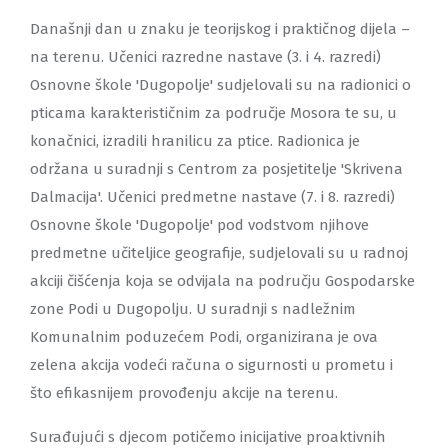
Današnji dan u znaku je teorijskog i praktičnog dijela –
na terenu. Učenici razredne nastave (3. i 4. razredi)
Osnovne škole 'Dugopolje' sudjelovali su na radionici o
pticama karakterističnim za područje Mosora te su, u
konačnici, izradili hranilicu za ptice. Radionica je
održana u suradnji s Centrom za posjetitelje 'Skrivena
Dalmacija'. Učenici predmetne nastave (7. i 8. razredi)
Osnovne škole 'Dugopolje' pod vodstvom njihove
predmetne učiteljice geografije, sudjelovali su u radnoj
akciji čišćenja koja se odvijala na području Gospodarske
zone Podi u Dugopolju. U suradnji s nadležnim
Komunalnim poduzećem Podi, organizirana je ova
zelena akcija vodeći računa o sigurnosti u prometu i
što efikasnijem provođenju akcije na terenu.
Surađujući s djecom potičemo inicijative proaktivnih