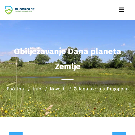
Obilježavanje Dana planeta
Zemlje
Početna
Info
Novosti
Zelena akcija u Dugopolju