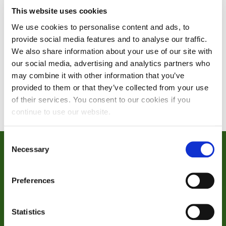
srp
This website uses cookies
We use cookies to personalise content and ads, to
provide social media features and to analyse our traffic.
'Ljepota u kamenu - kamenitom'
We also share information about your use of our site with
Više
our social media, advertising and analytics partners who
may combine it with other information that you’ve
provided to them or that they’ve collected from your use
of their services. You consent to our cookies if you
continue to use our website.
Consent
Necessary
Selection
Preferences
KONTAKT
Imate pitanja?
Statistics